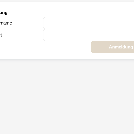
ung
rname
t
Anmeldung